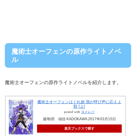
魔術士オーフェンの原作ライトノベ
ル
魔術士オーフェンの原作ライトノベルを紹介します。
魔術士オーフェンはぐれ旅 我が呼び声に応えよ
獣 [上]
posted with
ヨメレバ
連/秋田 禎信 KADOKAWA 2017年03月15日
楽天ブックスで探す