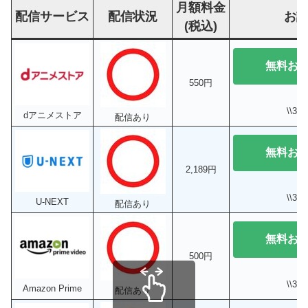
月額料金
配信サービス
配信状況
お
(税込)
無料お
550円
\\3
dアニメストア
配信あり
無料お
2,189円
\\3
U-NEXT
配信あり
無料お
500円
\\3
Amazon Prime
配信あり