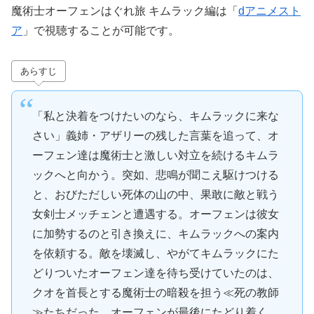
魔術士オーフェンはぐれ旅 キムラック編は「
dアニメスト
ア
」で視聴することが可能です。
あらすじ
「私と決着をつけたいのなら、キムラックに来な
さい」義姉・アザリーの残した言葉を追って、オ
ーフェン達は魔術士と激しい対立を続けるキムラ
ックへと向かう。突如、悲鳴が聞こえ駆けつける
と、おびただしい死体の山の中、果敢に敵と戦う
女剣士メッチェンと遭遇する。オーフェンは彼女
に加勢するのと引き換えに、キムラックへの案内
を依頼する。敵を壊滅し、やがてキムラックにた
どりついたオーフェン達を待ち受けていたのは、
クオを首長とする魔術士の暗殺を担う≪死の教師
≫たちだった。オーフェンが最後にたどり着く