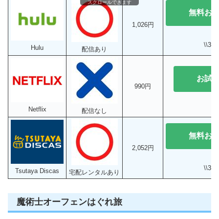
スクロールできます
無料お
1,026円
\\3
Hulu
配信あり
お試
990円
Netflix
配信なし
無料お
2,052円
\\3
Tsutaya Discas
宅配レンタルあり
魔術士オーフェンはぐれ旅