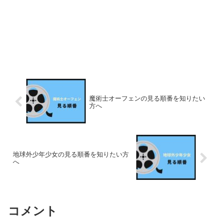
魔術士オーフェンの見る順番を知りたい
方へ
地球外少年少女の見る順番を知りたい方
へ
コメント