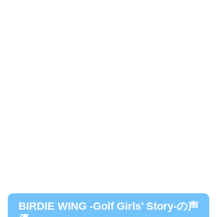
BIRDIE WING -Golf Girls’ Story-の声