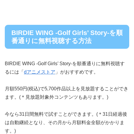
BIRDIE WING -Golf Girls’ Story-を順
番通りに無料視聴する方法
BIRDIE WING -Golf Girls’ Story-を順番通りに無料視聴す
るには「
dアニメストア
」がおすすめです。
月額550円(税込)で5,700作品以上を見放題することができ
ます。(＊見放題対象外コンテンツもあります。)
今なら31日間無料で試すことができます。(＊31日経過後
は自動継続となり、その月から月額料金全額がかかりま
す。)