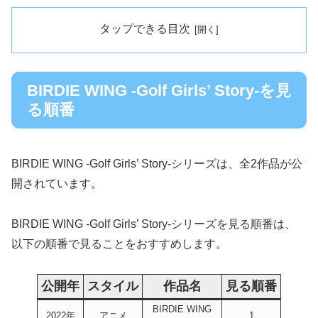
タップできる目次
BIRDIE WING -Golf Girls’ Story-を見
る順番
BIRDIE WING -Golf Girls’ Story-シリーズは、全2作品が公
開されています。
BIRDIE WING -Golf Girls’ Story-シリーズを見る順番は、
以下の順番で見ることをおすすめします。
公開年
スタイル
作品名
見る順番
BIRDIE WING
2022年
アニメ
1