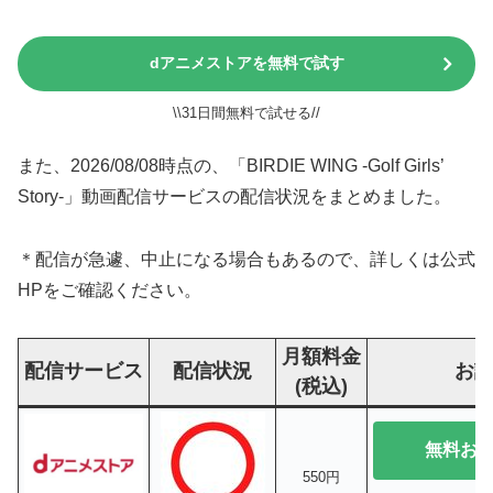
dアニメストアを無料で試す
\\31日間無料で試せる//
また、2026/08/08時点の、「BIRDIE WING -Golf Girls’
Story-」動画配信サービスの配信状況をまとめました。
＊配信が急遽、中止になる場合もあるので、詳しくは公式
HPをご確認ください。
月額料金
配信サービス
配信状況
お
(税込)
無料お
550円