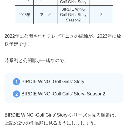
-Golf Girls’ Story-
BIRDIE WING
2023年
アニメ
-Golf Girls’ Story-
2
Season2
2022年に公開されたテレビアニメの続編が、2023年に放
送予定です。
時系列と公開順が一緒なので、
BIRDIE WING -Golf Girls’ Story-
BIRDIE WING -Golf Girls’ Story- Season2
BIRDIE WING -Golf Girls’ Story-シリーズを見る順番は、
上記の2つの作品順に見るようにしましょう。