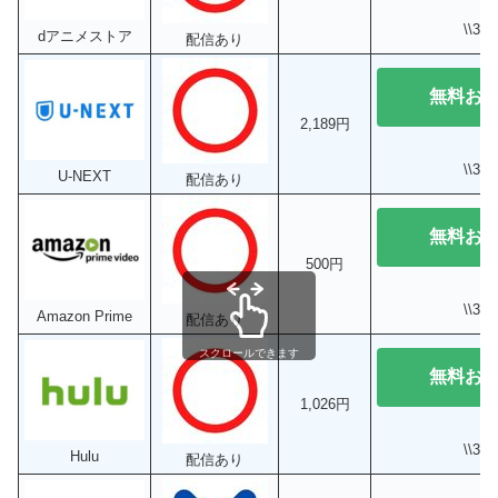
\\3
dアニメストア
配信あり
無料お
2,189円
\\3
U-NEXT
配信あり
無料お
500円
\\3
Amazon Prime
配信あり
スクロールできます
無料お
1,026円
\\3
Hulu
配信あり