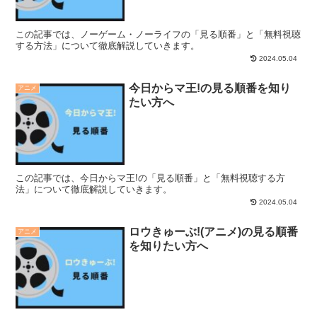
この記事では、ノーゲーム・ノーライフの「見る順番」と「無料視聴
する方法」について徹底解説していきます。
2024.05.04
今日からマ王!の見る順番を知り
アニメ
たい方へ
この記事では、今日からマ王!の「見る順番」と「無料視聴する方
法」について徹底解説していきます。
2024.05.04
ロウきゅーぶ!(アニメ)の見る順番
アニメ
を知りたい方へ