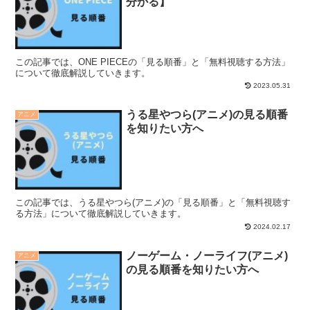
分かる】
この記事では、ONE PIECEの「見る順番」と「無料視聴する方法」
について徹底解説していきます。
2023.05.31
うる星やつら(アニメ)の見る順番
アニメ
を知りたい方へ
この記事では、うる星やつら(アニメ)の「見る順番」と「無料視聴す
る方法」について徹底解説していきます。
2024.02.17
ノーゲーム・ノーライフ(アニメ)
アニメ
の見る順番を知りたい方へ