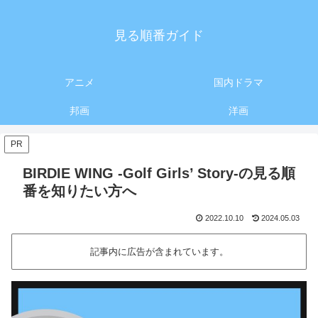
見る順番ガイド
アニメ
国内ドラマ
邦画
洋画
PR
BIRDIE WING -Golf Girls’ Story-の見る順
番を知りたい方へ
2022.10.10
2024.05.03
記事内に広告が含まれています。