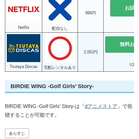
お試
990円
Netflix
配信なし
無料お
2,052円
\\3
Tsutaya Discas
宅配レンタルあり
BIRDIE WING -Golf Girls’ Story-
BIRDIE WING -Golf Girls’ Story-は「
dアニメストア
」で視
聴することが可能です。
あらすじ