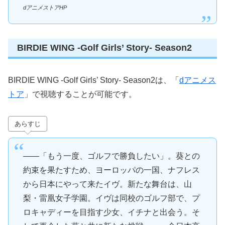
dアニメストアHP
BIRDIE WING -Golf Girls’ Story- Season2
BIRDIE WING -Golf Girls’ Story- Season2は、「
dアニメス
トア
」で視聴することが可能です。
あらすじ
――「もう一度、ゴルフで勝負したい」。葵との
約束を果たすため、ヨーロッパの一国、ナフレス
から日本にやって来たイヴ。新たな舞台は、山
梨・雷凰女子学園。イヴは同校のゴルフ部で、プ
ロキャディーを目指す少女、イチナと出会う。そ