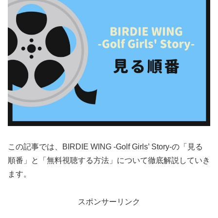
この記事では、BIRDIE WING -Golf Girls’ Story-の「見る
順番」と「無料視聴する方法」について徹底解説していき
ます。
スポンサーリンク