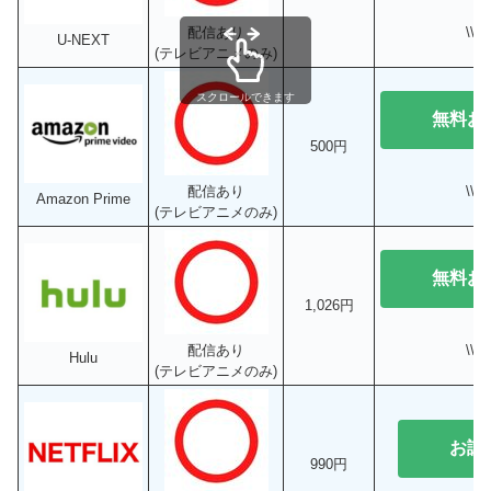
\\
配信あり
U-NEXT
(テレビアニメのみ)
スクロールできます
無料お
500円
\\
配信あり
Amazon Prime
(テレビアニメのみ)
無料お
1,026円
\\
配信あり
Hulu
(テレビアニメのみ)
お試
990円