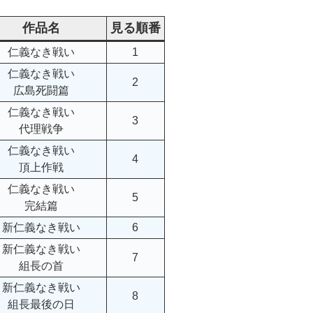
作品名
見る順番
仁義なき戦い
1
仁義なき戦い
2
広島死闘篇
仁義なき戦い
3
代理戦争
仁義なき戦い
4
頂上作戦
仁義なき戦い
5
完結篇
新仁義なき戦い
6
新仁義なき戦い
7
組長の首
新仁義なき戦い
8
組長最後の日