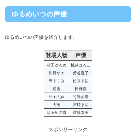
ゆるめいつの声優
ゆるめいつの声優を紹介します。
登場人物
声優
相田ゆるめ
桃井はるこ
川野サエ
桑谷夏子
田中くみ
松来未祐
松吉
日野聡
サエの妹
竹達彩奈
大家
宮崎まゆ
ゆるめの母
佐藤奏美
スポンサーリンク