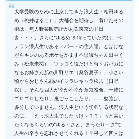
大学受験のために上京してきた浪人生・相田ゆる
め（桃井はるこ）。大都会を期待し、着いたその
街は、無人野菜販売所がある東京のド田
舎・・・。さらに“ゆるめ”を待っていたのは、ベ
テラン浪人生であるアパートの住人達。とぼけな
がらキレのあるボケをかます不思議ちゃん田中く
み（松来未祐）、ツッコミ役だけど時々おバカに
なるお姉さん肌の川野サエ（桑谷夏子）、小さい
頃からおじさん顔のイジラレキャラ松吉（日野
聡）。そんな四人が幸か不幸か意気投合。一緒に
ゴロゴロしたり、鬼ごっこしたり。……勉強は、
多分していません。浪人生という切羽詰る状況な
のに、「えっ浪人生でしたっけ～？？」っと言い
たくなるくらいの“ゆる～さと、まったり～さ”で
人生の辛さを忘れさせてくれる！？果して四人は