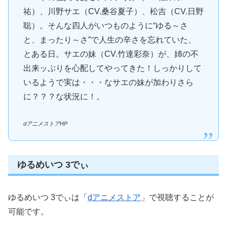
祐）、川野サエ（CV.桑谷夏子）、松吉（CV.日野
聡）。そんな四人がいつものように“ゆる～さ
と、まったり～さ”で人生の辛さを忘れていた、
とある日。サエの妹（CV.竹達彩奈）が、姉の不
出来ッぷりを心配してやってきた！しっかりして
いるようで実は・・・なサエの妹が加わりさら
に？？？な状況に！。
dアニメストアHP
ゆるめいつ 3でぃ
ゆるめいつ 3でぃは「
dアニメストア
」で視聴することが
可能です。