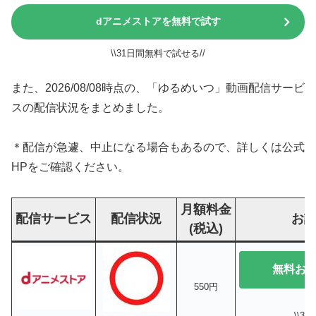
dアニメストアを無料で試す
\\31日間無料で試せる//
また、2026/08/08時点の、「ゆるめいつ」動画配信サービ
スの配信状況をまとめました。
＊配信が急遽、中止になる場合もあるので、詳しくは公式
HPをご確認ください。
月額料金
配信サービス
配信状況
お
(税込)
無料お
550円
\\3