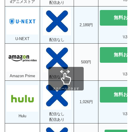
dアニメストア
配信あり
無料お
2,189円
\\3
U-NEXT
配信なし
無料お
500円
\\3
Amazon Prime
配信なし
スクロールできます
無料お
1,026円
\\3
配信なし
Hulu
配信あり