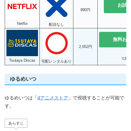
お試
990円
Netflix
配信なし
無料お
2,052円
\\3
Tsutaya Discas
宅配レンタルあり
ゆるめいつ
ゆるめいつは「
dアニメストア
」で視聴することが可能で
す。
あらすじ