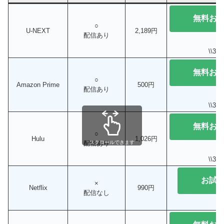
無料お
○
U-NEXT
2,189円
配信あり
\\3
無料お
○
Amazon Prime
500円
配信あり
\\3
無料お
○
Hulu
1,026円
配信あり
スクロールできます
\\3
お試
×
Netflix
990円
配信なし