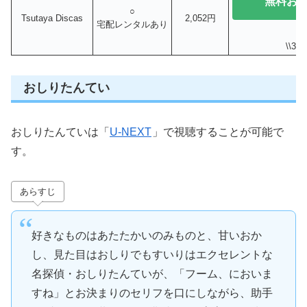
無料お
○
Tsutaya Discas
2,052円
宅配レンタルあり
\\3
おしりたんてい
おしりたんていは「
U-NEXT
」で視聴することが可能で
す。
あらすじ
好きなものはあたたかいのみものと、甘いおか
し、見た目はおしりでもすいりはエクセレントな
名探偵・おしりたんていが、「フーム、においま
すね」とお決まりのセリフを口にしながら、助手