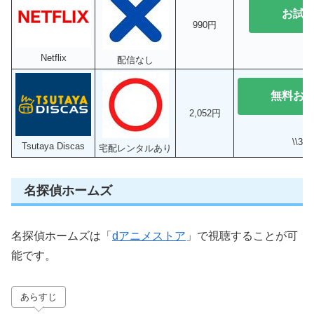
お試
990円
Netflix
配信なし
無料お
2,052円
\\3
Tsutaya Discas
宅配レンタルあり
名探偵ホームズ
名探偵ホームズは「
dアニメストア
」で視聴することが可
能です。
あらすじ