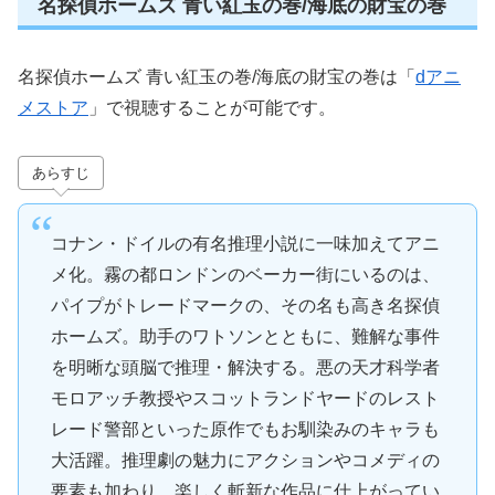
名探偵ホームズ 青い紅玉の巻/海底の財宝の巻
名探偵ホームズ 青い紅玉の巻/海底の財宝の巻は「
dアニ
メストア
」で視聴することが可能です。
あらすじ
コナン・ドイルの有名推理小説に一味加えてアニ
メ化。霧の都ロンドンのベーカー街にいるのは、
パイプがトレードマークの、その名も高き名探偵
ホームズ。助手のワトソンとともに、難解な事件
を明晰な頭脳で推理・解決する。悪の天才科学者
モロアッチ教授やスコットランドヤードのレスト
レード警部といった原作でもお馴染みのキャラも
大活躍。推理劇の魅力にアクションやコメディの
要素も加わり、楽しく斬新な作品に仕上がってい