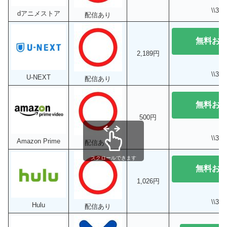
\\3
dアニメストア
配信あり
無料お
2,189円
\\3
U-NEXT
配信あり
無料お
500円
\\3
Amazon Prime
配信あり
スクロールできます
無料お
1,026円
\\3
Hulu
配信あり