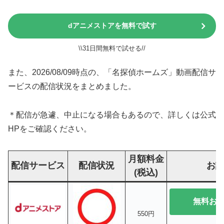
dアニメストアを無料で試す
\\31日間無料で試せる//
また、2026/08/09時点の、「名探偵ホームズ」動画配信サ
ービスの配信状況をまとめました。
＊配信が急遽、中止になる場合もあるので、詳しくは公式
HPをご確認ください。
月額料金
配信サービス
配信状況
お
(税込)
無料お
550円