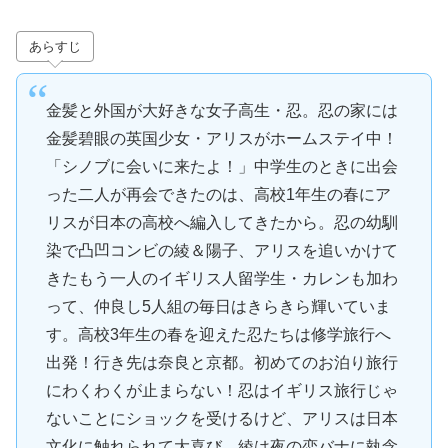
あらすじ
金髪と外国が大好きな女子高生・忍。忍の家には
金髪碧眼の英国少女・アリスがホームステイ中！
「シノブに会いに来たよ！」中学生のときに出会
った二人が再会できたのは、高校1年生の春にア
リスが日本の高校へ編入してきたから。忍の幼馴
染で凸凹コンビの綾＆陽子、アリスを追いかけて
きたもう一人のイギリス人留学生・カレンも加わ
って、仲良し5人組の毎日はきらきら輝いていま
す。高校3年生の春を迎えた忍たちは修学旅行へ
出発！行き先は奈良と京都。初めてのお泊り旅行
にわくわくが止まらない！忍はイギリス旅行じゃ
ないことにショックを受けるけど、アリスは日本
文化に触れられて大喜び。綾は夜の恋バナに執念