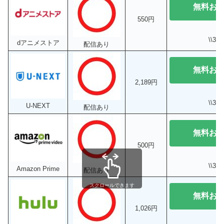
無料お
550円
\\3
dアニメストア
配信あり
無料お
2,189円
\\3
U-NEXT
配信あり
無料お
500円
\\3
Amazon Prime
配信あり
スクロールできます
無料お
1,026円