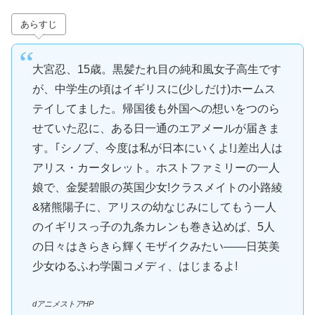
あらすじ
大宮忍、15歳。黒髪たれ目の純和風女子高生です
が、中学生の頃はイギリスに(少しだけ)ホームス
テイしてました。帰国後も外国への想いをつのら
せていた忍に、ある日一通のエアメールが届きま
す。｢シノブ、今度は私が日本にいくよ!｣差出人は
アリス・カータレット。ホストファミリーの一人
娘で、金髪碧眼の英国少女!クラスメイトの小路綾
&猪熊陽子に、アリスの幼なじみにしてもう一人
のイギリスっ子の九条カレンも巻き込めば、5人
の日々はきらきら輝くモザイクみたい――日英美
少女ゆるふわ学園コメディ、はじまるよ!
dアニメストアHP