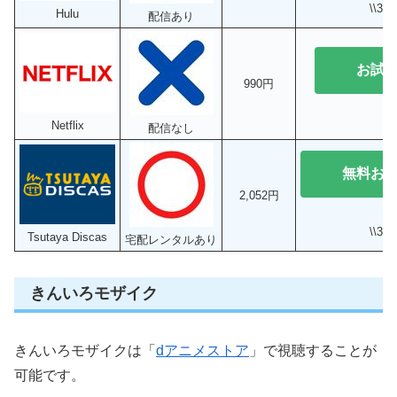
\\3
Hulu
配信あり
お試
990円
Netflix
配信なし
無料お
2,052円
\\3
Tsutaya Discas
宅配レンタルあり
きんいろモザイク
きんいろモザイクは「
dアニメストア
」で視聴することが
可能です。