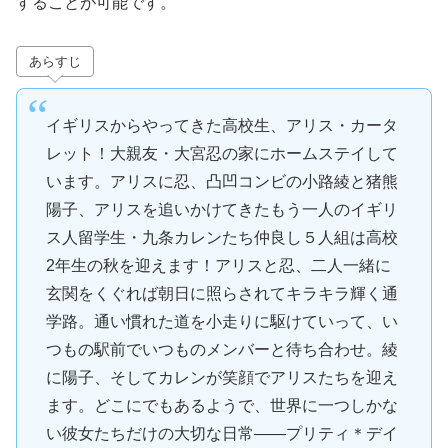
することが可能です。
あらすじ
イギリスからやってきた高校生、アリス・カータ
レット！大親友・大宮忍の家にホームステイして
います。アリスに忍、凸凹コンビの小路綾と猪熊
陽子、アリスを追いかけてきたもう一人のイギリ
ス人留学生・九条カレンたち仲良し５人組は高校
2年生の秋を迎えます！アリスと忍、二人一緒に
玄関をくぐれば朝日に照らされてキラキラ輝く通
学路。通い慣れた道を小走りに駆けていって、い
つもの駅前でいつものメンバーと待ち合わせ。綾
に陽子、そしてカレンが笑顔でアリスたちを迎え
ます。どこにでもあるようで、世界に一つしかな
い彼女たちだけの大切な日常――プリティ＊デイ