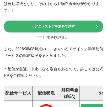
は自動継続となり、その月から月額料金全額がかかりま
す。)
dアニメストアを無料で試す
\\31日間無料で試せる//
また、2026/08/08時点の、「きんいろモザイク」動画配信
サービスの配信状況をまとめました。
＊配信が急遽、中止になる場合もあるので、詳しくは公式
HPをご確認ください。
月額料金
配信サービス
配信状況
お
(税込)