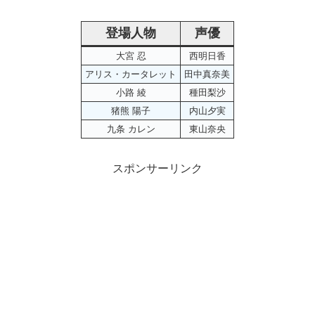
登場人物
声優
大宮 忍
西明日香
アリス・カータレット
田中真奈美
小路 綾
種田梨沙
猪熊 陽子
内山夕実
九条 カレン
東山奈央
スポンサーリンク