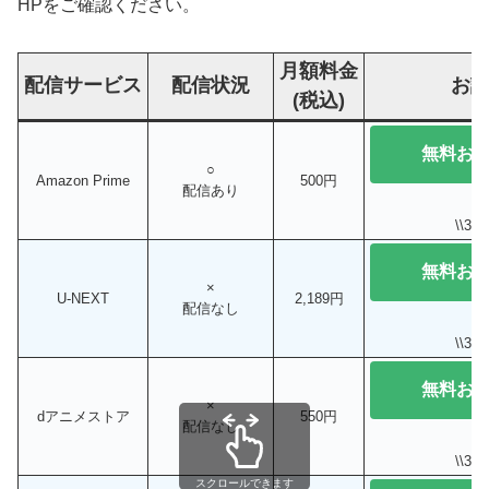
HPをご確認ください。
月額料金
配信サービス
配信状況
お
(税込)
無料お
○
Amazon Prime
500円
配信あり
\\3
無料お
×
U-NEXT
2,189円
配信なし
\\3
無料お
×
dアニメストア
550円
配信なし
\\3
スクロールできます