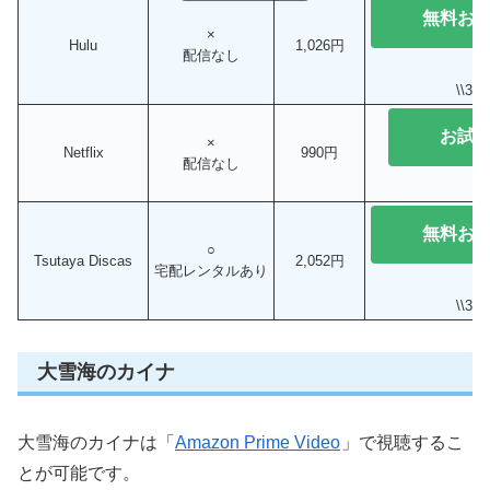
無料お
×
Hulu
1,026円
配信なし
\\3
お試
×
Netflix
990円
配信なし
無料お
○
Tsutaya Discas
2,052円
宅配レンタルあり
\\3
大雪海のカイナ
大雪海のカイナは「
Amazon Prime Video
」で視聴するこ
とが可能です。