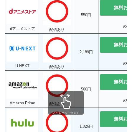
無料お
550円
\\3
dアニメストア
配信あり
無料お
2,189円
\\3
U-NEXT
配信あり
無料お
500円
\\3
Amazon Prime
配信あり
スクロールできます
無料お
1,026円