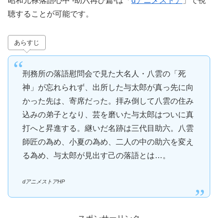
昭和元禄落語心中 -助六再び篇-は「
dアニメストア
」で視
聴することが可能です。
あらすじ
刑務所の落語慰問会で見た大名人・八雲の「死
神」が忘れられず、出所した与太郎が真っ先に向
かった先は、寄席だった。拝み倒して八雲の住み
込みの弟子となり、芸を磨いた与太郎はついに真
打へと昇進する。継いだ名跡は三代目助六。八雲
師匠の為め、小夏の為め、二人の中の助六を変え
る為め、与太郎が見出す己の落語とは…。
dアニメストアHP