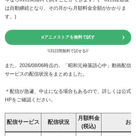
は自動継続となり、その月から月額料金全額がかかりま
す。)
dアニメストアを無料で試す
\\31日間無料で試せる//
また、2026/08/06時点の、「昭和元禄落語心中」動画配信
サービスの配信状況をまとめました。
＊配信が急遽、中止になる場合もあるので、詳しくは公式
HPをご確認ください。
月額料金
配信サービス
配信状況
お
(税込)