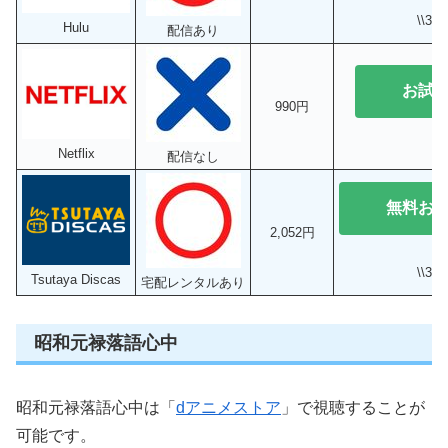
\\3
Hulu
配信あり
お試
990円
Netflix
配信なし
無料お
2,052円
\\3
Tsutaya Discas
宅配レンタルあり
昭和元禄落語心中
昭和元禄落語心中は「
dアニメストア
」で視聴することが
可能です。