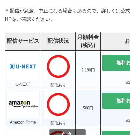
＊配信が急遽、中止になる場合もあるので、詳しくは公式
HPをご確認ください。
月額料金
配信サービス
配信状況
お
(税込)
無料お
2,189円
\\3
U-NEXT
配信あり
無料お
500円
\\3
Amazon Prime
配信あり