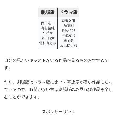
劇場版
ドラマ版
森繁久彌
岡田准一
加藤剛
有村架純
丹波哲郎
平岳大
三浦友和
東出昌大
藤岡弘
北村有起哉
辰巳柳太郎
自分の見たいキャストがいる作品を見るものおすすめで
す。
ただ、劇場版はドラマ版に比べて完成度が高い作品になっ
ているので、時間がない方は劇場版のみ見れば作品を楽し
むことができます。
スポンサーリンク