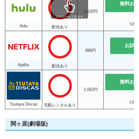
無料お
1,026円
スクロールできます
\\3
Hulu
配信あり
お試
990円
Netflix
配信あり
無料お
2,052円
\\3
Tsutaya Discas
宅配レンタルあり
関ヶ原(劇場版)