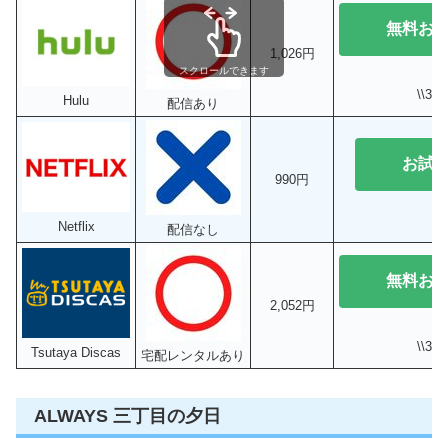
無料お
1,026円
スクロールできます
\\3
Hulu
配信あり
お試
990円
Netflix
配信なし
無料お
2,052円
\\3
Tsutaya Discas
宅配レンタルあり
ALWAYS 三丁目の夕日