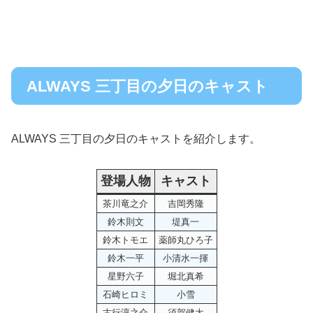
ALWAYS 三丁目の夕日のキャスト
ALWAYS 三丁目の夕日のキャストを紹介します。
登場人物
キャスト
茶川竜之介
吉岡秀隆
鈴木則文
堤真一
鈴木トモエ
薬師丸ひろ子
鈴木一平
小清水一揮
星野六子
堀北真希
石崎ヒロミ
小雪
古行淳之介
須賀健太