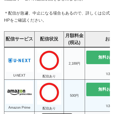
＊配信が急遽、中止になる場合もあるので、詳しくは公式
HPをご確認ください。
月額料金
配信サービス
配信状況
お
(税込)
無料お
2,189円
\\3
U-NEXT
配信あり
無料お
500円
\\3
Amazon Prime
配信あり