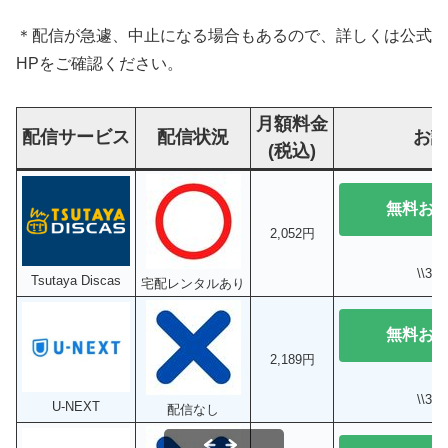
＊配信が急遽、中止になる場合もあるので、詳しくは公式
HPをご確認ください。
月額料金
配信サービス
配信状況
お
(税込)
無料お
2,052円
\\3
Tsutaya Discas
宅配レンタルあり
無料お
2,189円
\\3
U-NEXT
配信なし