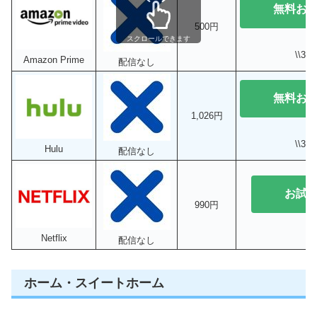
無料お
500円
スクロールできます
\\3
Amazon Prime
配信なし
無料お
1,026円
\\3
Hulu
配信なし
お試
990円
Netflix
配信なし
ホーム・スイートホーム