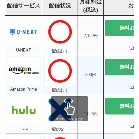
月額料金
配信サービス
配信状況
お
(税込)
無料お
2,189円
\\3
U-NEXT
配信あり
無料お
500円
\\3
Amazon Prime
配信あり
無料お
1,026円
スクロールできます
\\3
Hulu
配信なし