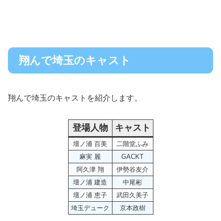
翔んで埼玉のキャスト
翔んで埼玉のキャストを紹介します。
登場人物
キャスト
壇ノ浦 百美
二階堂ふみ
麻実 麗
GACKT
阿久津 翔
伊勢谷友介
壇ノ浦 建造
中尾彬
壇ノ浦 恵子
武田久美子
埼玉デューク
京本政樹