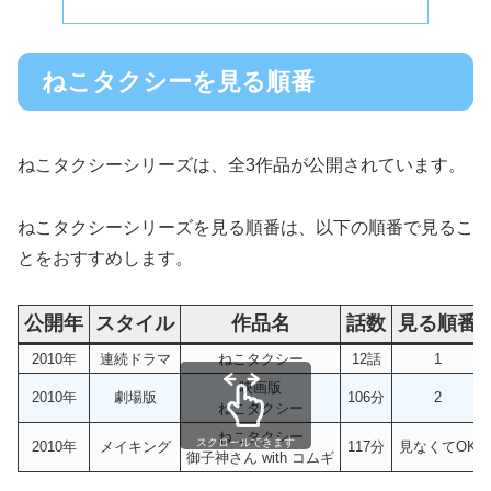
ねこタクシーを見る順番
ねこタクシーシリーズは、全3作品が公開されています。
ねこタクシーシリーズを見る順番は、以下の順番で見るこ
とをおすすめします。
公開年
スタイル
作品名
話数
見る順番
2010年
連続ドラマ
ねこタクシー
12話
1
映画版
2010年
劇場版
106分
2
ねこタクシー
ねこタクシー
スクロールできます
2010年
メイキング
117分
見なくてOK
御子神さん with コムギ