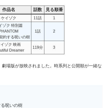
作品名
話数
見る順番
ケイゾク
11話
1
イゾク 特別篇
PHANTOM
1話
2
契約する呪いの樹
イゾク 映画
119分
3
utiful Dreamer
て、劇場版が放映されました。時系列と公開順が一緒な
する呪いの樹