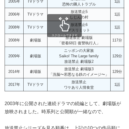
2005年
TVドラマ
1話
恐怖の隣人トラブル
放送禁止5
2006年
TVドラマ
1話
しじんの村
放送禁止6
2008年
TVドラマ
1話
デスリミット
スクロールできます
放送禁止 劇場版
2008年
劇場版
117分
「密着68日 復讐執行人」
ニッポンの大家族
2009年
劇場版
Saiko! The Large family
129分
放送禁止 劇場版2
放送禁止 劇場版3
2014年
劇場版
129分
「洗脳〜邪悪なる鉄のイメージ〜」
放送禁止
2017年
TVドラマ
1話
ワケあり人情食堂
2003年に公開された連続ドラマの続編として、劇場版が
放映されました。時系列と公開順が一緒なので、
放送禁止シリーズを見る順番は、上記の10つの作品順に