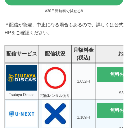
\\30日間無料で試せる//
＊配信が急遽、中止になる場合もあるので、詳しくは公式
HPをご確認ください。
月額料金
配信サービス
配信状況
お
(税込)
無料お
2,052円
\\3
Tsutaya Discas
宅配レンタルあり
無料お
2,189円