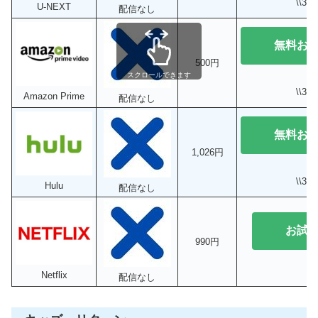
\\3
U-NEXT
配信なし
無料お
500円
スクロールできます
\\3
Amazon Prime
配信なし
無料お
1,026円
\\3
Hulu
配信なし
お試
990円
Netflix
配信なし