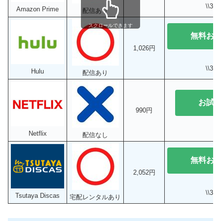
\\3
Amazon Prime
配信あり
スクロールできます
無料お
1,026円
\\3
Hulu
配信あり
お試
990円
Netflix
配信なし
無料お
2,052円
\\3
Tsutaya Discas
宅配レンタルあり