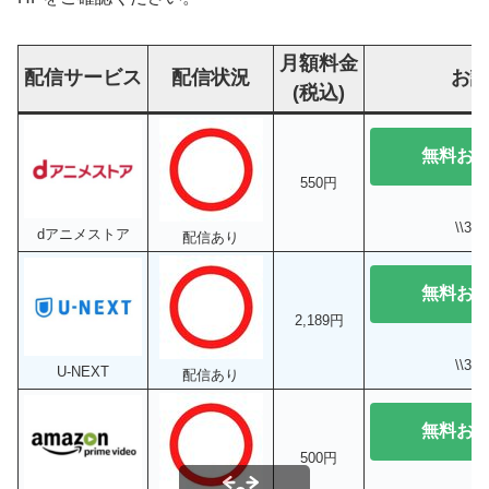
月額料金
配信サービス
配信状況
お
(税込)
無料お
550円
\\3
dアニメストア
配信あり
無料お
2,189円
\\3
U-NEXT
配信あり
無料お
500円