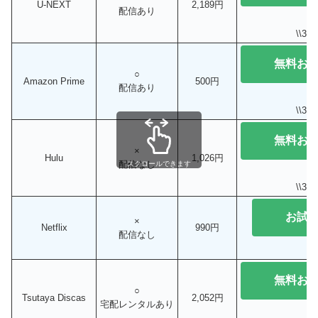
U-NEXT
2,189円
配信あり
\\3
無料お
○
Amazon Prime
500円
配信あり
\\3
無料お
×
Hulu
1,026円
配信なし
スクロールできます
\\3
お試
×
Netflix
990円
配信なし
無料お
○
Tsutaya Discas
2,052円
宅配レンタルあり