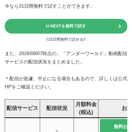
今なら31日間無料で試すことができます。
U-NEXTを無料で試す
\\31日間無料で試せる//
また、2026/08/07時点の、「アンダーワールド」動画配信
サービスの配信状況をまとめました。
＊配信が急遽、中止になる場合もあるので、詳しくは公式
HPをご確認ください。
月額料金
配信サービス
配信状況
お
(税込)
無料お
○