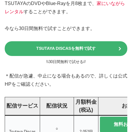
TSUTAYAのDVDやBlue-Rayを月8枚まで、
家にいながら
レンタル
することができます。
今なら30日間無料で試すことができます。
TSUTAYA DISCASを無料で試す
\\30日間無料で試せる//
＊配信が急遽、中止になる場合もあるので、詳しくは公式
HPをご確認ください。
月額料金
配信サービス
配信状況
お
(税込)
無料お
○
Tsutaya Discas
2,052円