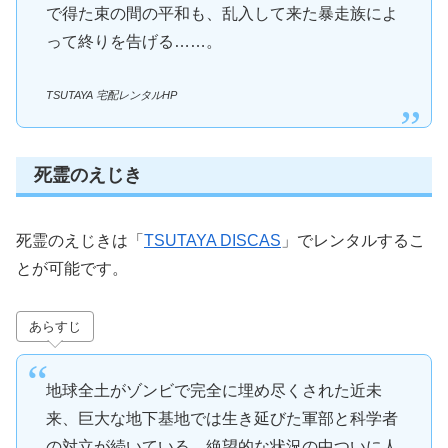
で得た束の間の平和も、乱入して来た暴走族によ
って終りを告げる……。
TSUTAYA 宅配レンタルHP
死霊のえじき
死霊のえじきは「
TSUTAYA DISCAS
」でレンタルするこ
とが可能です。
あらすじ
地球全土がゾンビで完全に埋め尽くされた近未
来、巨大な地下基地では生き延びた軍部と科学者
の対立が続いている。絶望的な状況の中ついに人