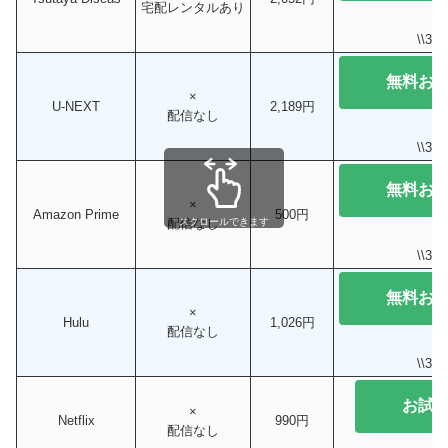
宅配レンタルあり
\\3
無料お
×
U-NEXT
2,189円
配信なし
\\3
無料お
×
Amazon Prime
500円
配信なし
スクロールできます
\\3
無料お
×
Hulu
1,026円
配信なし
\\3
お試
×
Netflix
990円
配信なし