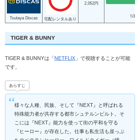
2,052円
\\3
Tsutaya Discas
宅配レンタルあり
TIGER & BUNNY
TIGER & BUNNYは「
NETFLIX
」で視聴することが可能
です。
あらすじ
様々な人種、民族、そして『NEXT』と呼ばれる
特殊能力者が共存する都市シュテルンビルト。そ
こには『NEXT』能力を使って街の平和を守る
『ヒーロー』が存在した。仕事も私生活も崖っぷ