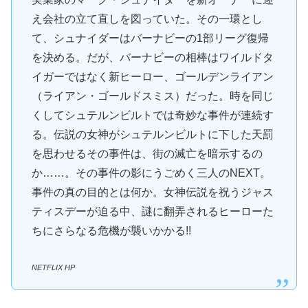
え会社の立て直しを図っていた。その一環とし
て、シュナイダーはバーナビーの1部リーグ復帰
を決める。だが、バーナビーの相棒はワイルドタ
イガーではなく新ヒーロー、ゴールデンライアン
（ライアン・ゴールドスミス）だった。時を同じ
くしてシュテルンビルトでは奇妙な事件が連続す
る。伝説の女神がシュテルンビルトに下した天罰
を思わせるその事件は、街の滅亡を暗示するの
か……。その事件の影にうごめく三人のNEXT。
事件の真の目的とは何か。女神伝説を祝うジャス
ティスデーが迫る中、謎に翻弄されるヒーローた
ちにさらなる危機が襲いかかる!!
NETFLIX HP