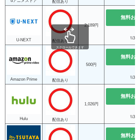
dアニメストア
配信あり
無料お
2,189円
\\3
U-NEXT
配信あり
スクロールできます
無料お
500円
\\3
Amazon Prime
配信あり
無料お
1,026円
\\3
Hulu
配信あり
無料お