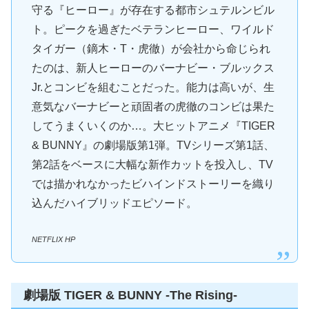
守る『ヒーロー』が存在する都市シュテルンビル
ト。ピークを過ぎたベテランヒーロー、ワイルド
タイガー（鏑木・T・虎徹）が会社から命じられ
たのは、新人ヒーローのバーナビー・ブルックス
Jr.とコンビを組むことだった。能力は高いが、生
意気なバーナビーと頑固者の虎徹のコンビは果た
してうまくいくのか…。大ヒットアニメ『TIGER
& BUNNY』の劇場版第1弾。TVシリーズ第1話、
第2話をベースに大幅な新作カットを投入し、TV
では描かれなかったビハインドストーリーを織り
込んだハイブリッドエピソード。
NETFLIX HP
劇場版 TIGER & BUNNY -The Rising-