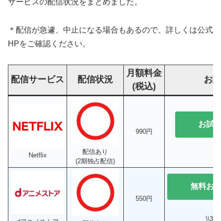
サービスの配信状況をまとめました。
＊配信が急遽、中止になる場合もあるので、詳しくは公式
HPをご確認ください。
月額料金
配信サービス
配信状況
お
(税込)
お試
990円
配信あり
Netflix
(2期独占配信)
無料お
550円
\\3