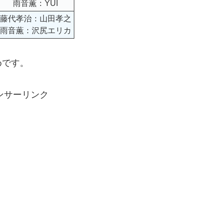
雨音薫：YUI
藤代孝治：山田孝之
雨音薫：沢尻エリカ
めです。
ンサーリンク