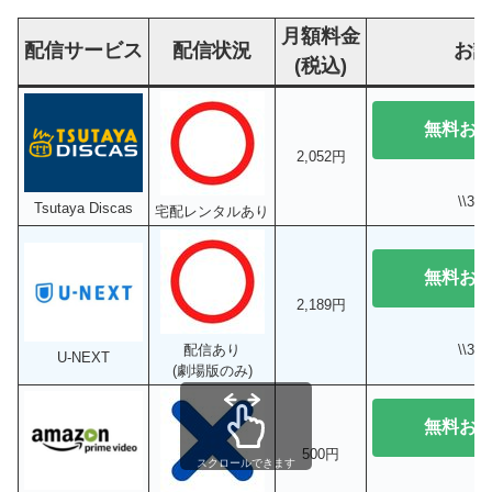
月額料金
配信サービス
配信状況
お
(税込)
無料お
2,052円
\\3
Tsutaya Discas
宅配レンタルあり
無料お
2,189円
\\3
配信あり
U-NEXT
(劇場版のみ)
無料お
500円
スクロールできます