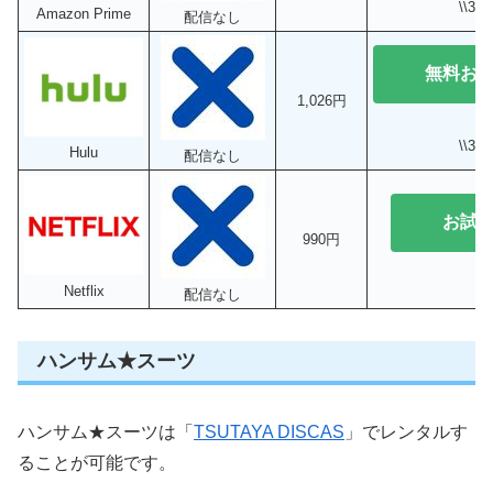
\\3
Amazon Prime
配信なし
無料お
1,026円
\\3
Hulu
配信なし
お試
990円
Netflix
配信なし
ハンサム★スーツ
ハンサム★スーツは「
TSUTAYA DISCAS
」でレンタルす
ることが可能です。