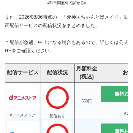
\\31日間無料で試せる//
また、2026/08/06時点の、「死神坊ちゃんと黒メイド」動
画配信サービスの配信状況をまとめました。
＊配信が急遽、中止になる場合もあるので、詳しくは公式
HPをご確認ください。
月額料金
配信サービス
配信状況
お
(税込)
無料お
550円
\\3
dアニメストア
配信あり
無料お