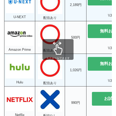
2,189円
\\3
U-NEXT
配信あり
無料お
500円
\\3
Amazon Prime
配信あり
スクロールできます
無料お
1,026円
\\3
Hulu
配信あり
お試
990円
Netflix
配信なし