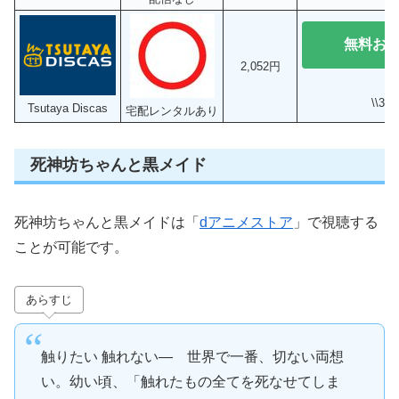
無料お
2,052円
\\3
Tsutaya Discas
宅配レンタルあり
死神坊ちゃんと黒メイド
死神坊ちゃんと黒メイドは「
dアニメストア
」で視聴する
ことが可能です。
あらすじ
触りたい 触れない― 世界で一番、切ない両想
い。幼い頃、「触れたもの全てを死なせてしま