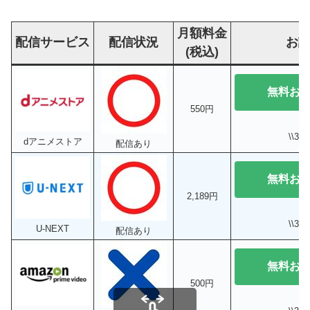
月額料金
配信サービス
配信状況
お
(税込)
無料お
550円
\\3
dアニメストア
配信あり
無料お
2,189円
\\3
U-NEXT
配信あり
無料お
500円