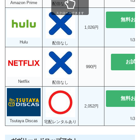
\\3
Amazon Prime
配信なし
スクロールできます
無料お
1,026円
\\3
Hulu
配信なし
お試
990円
Netflix
配信なし
無料お
2,052円
\\3
Tsutaya Discas
宅配レンタルあり