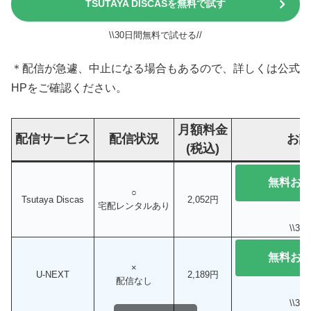
TSUTAYA DISCASを無料で試す
\\30日間無料で試せる//
＊配信が急遽、中止になる場合もあるので、詳しくは公式
HPをご確認ください。
月額料金
配信サービス
配信状況
お
(税込)
無料お
○
Tsutaya Discas
2,052円
宅配レンタルあり
\\3
無料お
×
U-NEXT
2,189円
配信なし
\\3