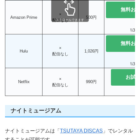
無料お
×
Amazon Prime
500円
配信なし
スクロールできます
\\3
無料お
×
Hulu
1,026円
配信なし
\\3
お試
×
Netflix
990円
配信なし
ナイトミュージアム
ナイトミュージアムは「
TSUTAYA DISCAS
」でレンタル
することが可能です。