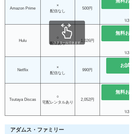
無料お
×
Amazon Prime
500円
配信なし
\\3
無料お
○
Hulu
1,026円
配信あり
スクロールできます
\\3
お試
×
Netflix
990円
配信なし
無料お
○
Tsutaya Discas
2,052円
宅配レンタルあり
\\3
アダムス・ファミリー