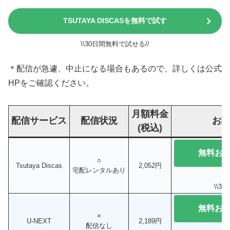
TSUTAYA DISCASを無料で試す
\\30日間無料で試せる//
＊配信が急遽、中止になる場合もあるので、詳しくは公式
HPをご確認ください。
月額料金
配信サービス
配信状況
お
(税込)
無料お
○
Tsutaya Discas
2,052円
宅配レンタルあり
\\3
無料お
×
U-NEXT
2,189円
配信なし