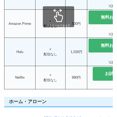
\\3
無料お
×
Amazon Prime
500円
配信なし
スクロールできます
\\3
無料お
×
Hulu
1,026円
配信なし
\\3
お試
×
Netflix
990円
配信なし
ホーム・アローン