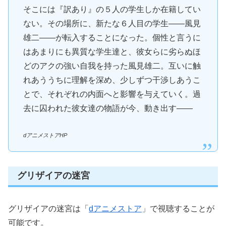
そこには『訳あり』の５人の学生しか在籍してい
ない。その場所に、新たな６人目の学生――風見
雄二――が転入することになった。個性と言うに
はあまりにも異質な学生達と、彼女らに劣らぬほ
どのアクの強い自我を持った風見雄二。互いに触
れあううちに理解を深め、少しずつ干渉しあうこ
とで、それぞれの内面へと影響を与えていく。過
去に囚われた彼女達の物語が今、動き出す――
dアニメストアHP
グリザイアの迷宮
グリザイアの迷宮は「
dアニメストア
」で視聴することが
可能です。