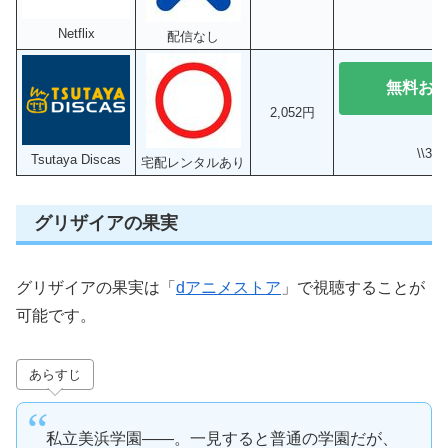
Netflix
配信なし
無料お
2,052円
\\3
Tsutaya Discas
宅配レンタルあり
グリザイアの果実
グリザイアの果実は「
dアニメストア
」で視聴することが
可能です。
あらすじ
私立美浜学園――。一見すると普通の学園だが、