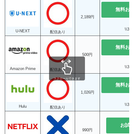
無料お
2,189円
\\3
U-NEXT
配信あり
無料お
500円
\\3
Amazon Prime
配信あり
スクロールできます
無料お
1,026円
\\3
Hulu
配信あり
お試
990円