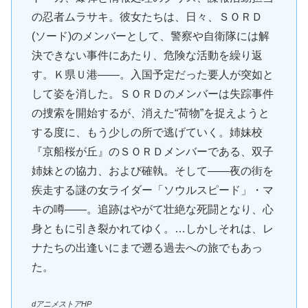
の忍者ムラサキ。彼女たちは、日々、ＳＯＲＤ
(ソード)のメンバーとして、警察や自衛隊には解
決できない事件にあたり、危険な活動を繰り返
す。Ｋ県Ｕ港――。入国予定だった要人が突如と
して姿を消した。ＳＯＲＤのメンバーは失踪事件
の捜索を開始するが、消えた“荷物”を捉えようと
する度に、もう少しの所で逃げていく。姉妹校
『京船桜が丘』のＳＯＲＤメンバーである、双子
姉妹との協力、および確執。そして――夜の街を
疾走する謎の女ライダー「ソウルスピード」・マ
キの噂――。追跡はやがて壮絶な死闘となり、心
身ともに引き裂かれてゆく。…しかしそれは、レ
ナたちの出逢いにまで遡る過去への旅でもあっ
た。
dアニメストアHP