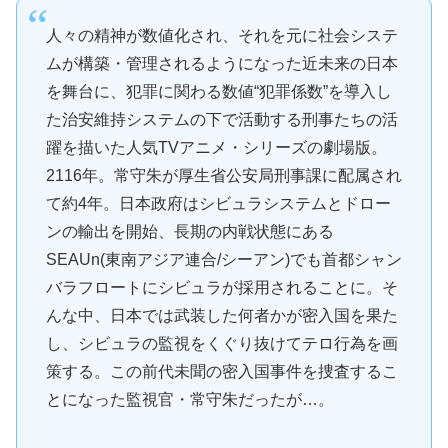
人々の精神が数値化され、それを元に社会システ
ムが構築・管理されるようになった近未来の日本
を舞台に、犯罪に関わる数値“犯罪係数”を導入し
た治安維持システムの下で活動する刑事たちの活
躍を描いた人気TVアニメ・シリーズの劇場版。
2116年。常守朱が厚生省公安局刑事課に配属され
て約4年。日本政府はシビュラシステムとドロー
ンの輸出を開始、長期の内戦状態にある
SEAUn(東南アジア連合/シーアン)でも首都シャン
バラフロートにシビュラが採用されることに。そ
んな中、日本では武装した何者かが密入国を果た
し、シビュラの監視をくぐり抜けてテロ行為を画
策する。この前代未聞の密入国事件を捜査するこ
とになった監視官・常守朱だったが…。