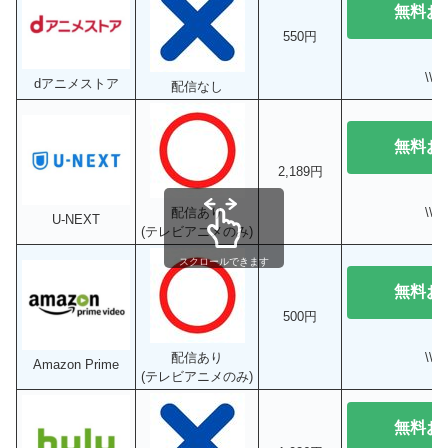
無料お
550円
\\
dアニメストア
配信なし
無料お
2,189円
\\
配信あり
U-NEXT
(テレビアニメのみ)
スクロールできます
無料お
500円
\\
配信あり
Amazon Prime
(テレビアニメのみ)
無料お