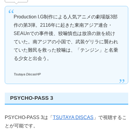
Production I.G制作による人気アニメの劇場版3部
作の第3弾。2116年に起きた東南アジア連合・
SEAUnでの事件後、狡噛慎也は放浪の旅を続け
ていた。南アジアの小国で、武装ゲリラに襲われ
ていた難民を救った狡噛は、「テンジン」と名乗
る少女と出会う。
Tsutaya DiscasHP
PSYCHO-PASS 3
PSYCHO-PASS 3は「
TSUTAYA DISCAS
」で視聴するこ
とが可能です。