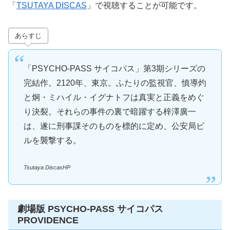
「
TSUTAYA DISCAS
」で視聴することが可能です。
あらすじ
「PSYCHO-PASS サイコパス」第3期シリーズの
完結作。2120年、東京。ふたりの監視官、慎導灼
と炯・ミハイル・イグナトフは真実と正義をめぐ
り決裂。それらの事件の裏で暗躍する梓澤廣一
は、遂に刑事課そのものを標的に定め、公安局ビ
ルを襲撃する。
Tsutaya DiscasHP
劇場版 PSYCHO-PASS サイコパス
PROVIDENCE