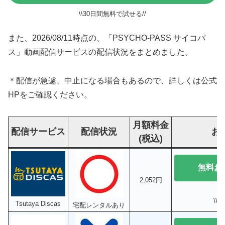
\\30日間無料で試せる//
また、2026/08/11時点の、「PSYCHO-PASS サイコパ
ス」動画配信サービスの配信状況をまとめました。
＊配信が急遽、中止になる場合もあるので、詳しくは公式
HPをご確認ください。
月額料金
配信サービス
配信状況
お
(税込)
無料お
2,052円
\\
Tsutaya Discas
宅配レンタルあり