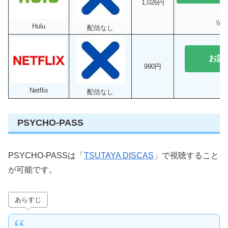
1,026円
\\
Hulu
配信なし
お試
990円
Netflix
配信なし
PSYCHO-PASS
PSYCHO-PASSは「
TSUTAYA DISCAS
」で視聴すること
が可能です。
あらすじ