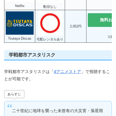
Netflix
配信なし
無料お
2,052円
\\3
Tsutaya Discas
宅配レンタルあり
学戦都市アスタリスク
学戦都市アスタリスクは「
dアニメストア
」で視聴するこ
とが可能です。
あらすじ
二十世紀に地球を襲った未曾有の大災害・落星雨