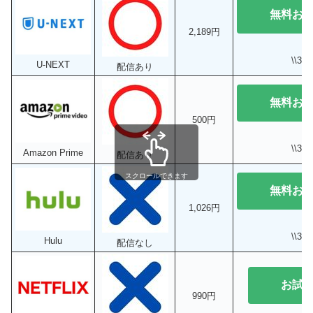
無料お
2,189円
\\3
U-NEXT
配信あり
無料お
500円
\\3
Amazon Prime
配信あり
スクロールできます
無料お
1,026円
\\3
Hulu
配信なし
お試
990円