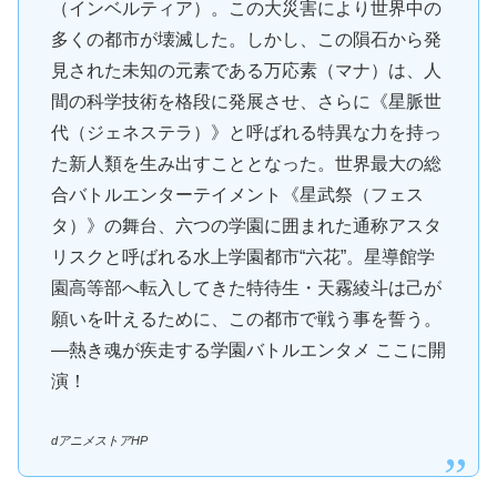
（インベルティア）。この大災害により世界中の
多くの都市が壊滅した。しかし、この隕石から発
見された未知の元素である万応素（マナ）は、人
間の科学技術を格段に発展させ、さらに《星脈世
代（ジェネステラ）》と呼ばれる特異な力を持っ
た新人類を生み出すこととなった。世界最大の総
合バトルエンターテイメント《星武祭（フェス
タ）》の舞台、六つの学園に囲まれた通称アスタ
リスクと呼ばれる水上学園都市“六花”。星導館学
園高等部へ転入してきた特待生・天霧綾斗は己が
願いを叶えるために、この都市で戦う事を誓う。
―熱き魂が疾走する学園バトルエンタメ ここに開
演！
dアニメストアHP