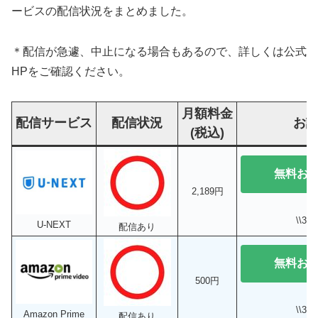
ービスの配信状況をまとめました。
＊配信が急遽、中止になる場合もあるので、詳しくは公式
HPをご確認ください。
月額料金
配信サービス
配信状況
お
(税込)
無料お
2,189円
\\3
U-NEXT
配信あり
無料お
500円
\\3
Amazon Prime
配信あり