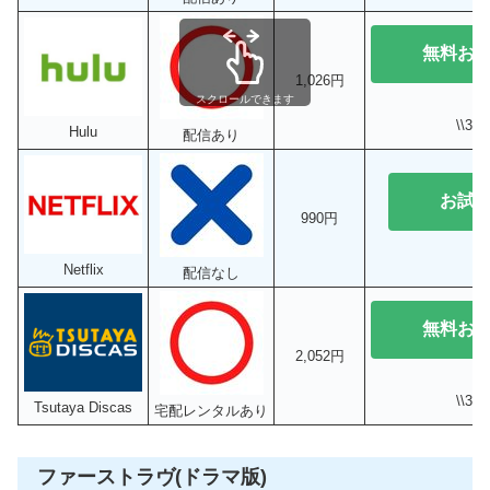
無料お
1,026円
スクロールできます
\\3
Hulu
配信あり
お試
990円
Netflix
配信なし
無料お
2,052円
\\3
Tsutaya Discas
宅配レンタルあり
ファーストラヴ(ドラマ版)