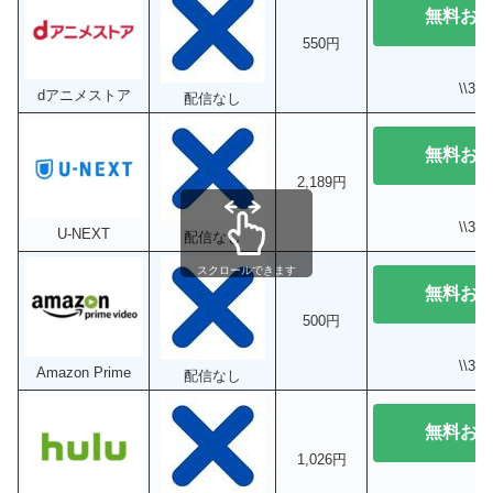
無料お
550円
\\3
dアニメストア
配信なし
無料お
2,189円
\\3
U-NEXT
配信なし
スクロールできます
無料お
500円
\\3
Amazon Prime
配信なし
無料お
1,026円