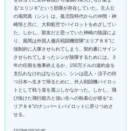
る“エリジ８”という部隊が存在していた。主人公
の風間真（シン）は、孤児院時代からの仲間・神
崎悟と共に、大和航空でパイロットをめざしてい
た。しかし、親友だと思っていた神崎の陰謀によ
り、風間は外国人傭兵戦闘機部隊“エリア８８”に
強制的に入隊させられてしまう。契約書にサイン
させられてしまったシンが除隊するためには、３
年の任期を無事終えるか、150万ドルの違約金を
支払わなければならない。シンは恋人・涼子の待
つ日本へ生きて帰るために、外人戦闘機パイロッ
トとして戦う道を選ぶしかなかった。しかし、飛
び抜けた飛行能力と強い生への執着心が彼を“エ
リア８８”のナンバー１パイロットに昇りつめさ
せる。
TSUTAYA DISCAS HP