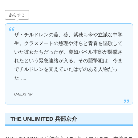
あらすじ
ザ・チルドレンの薫、葵、紫穂も今や立派な中学
生。クラスメートの悠理や澪らと青春を謳歌して
いた彼女たちだったが、突如バベル本部が襲撃さ
れたという緊急連絡が入る。その襲撃犯は、今ま
でチルドレンを支えていたはずのある人物だっ
た…。
U-NEXT HP
THE UNLIMITED 兵部京介