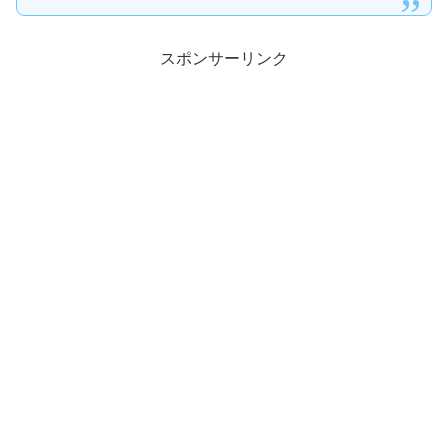
スポンサーリンク