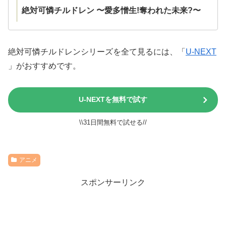
絶対可憐チルドレン 〜愛多憎生!奪われた未来?〜
絶対可憐チルドレンシリーズを全て見るには、「
U-NEXT
」がおすすめです。
U-NEXTを無料で試す
\\31日間無料で試せる//
アニメ
スポンサーリンク