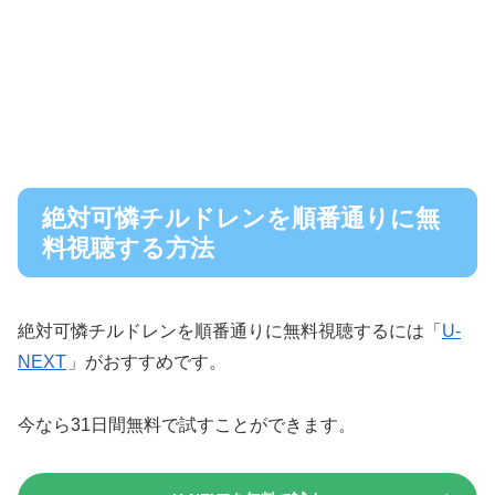
絶対可憐チルドレンを順番通りに無
料視聴する方法
絶対可憐チルドレンを順番通りに無料視聴するには「
U-
NEXT
」がおすすめです。
今なら31日間無料で試すことができます。