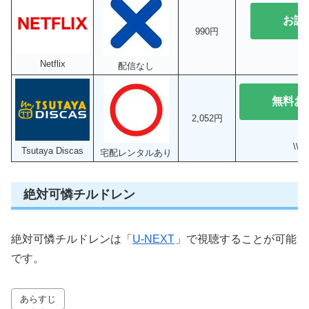
お試
990円
Netflix
配信なし
無料お
2,052円
\\
Tsutaya Discas
宅配レンタルあり
絶対可憐チルドレン
絶対可憐チルドレンは「
U-NEXT
」で視聴することが可能
です。
あらすじ