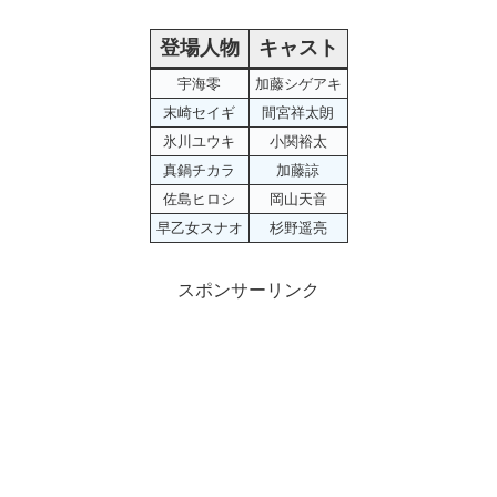
登場人物
キャスト
宇海零
加藤シゲアキ
末崎セイギ
間宮祥太朗
氷川ユウキ
小関裕太
真鍋チカラ
加藤諒
佐島ヒロシ
岡山天音
早乙女スナオ
杉野遥亮
スポンサーリンク