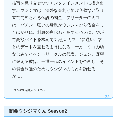
描写を織り交ぜつつエンタテインメントに描き出
す。ウシジマは、法外な金利と情け容赦ない取り
立てで知られる伝説の闇金。フリーターのミコ
は、パチンコ狂いの母親がウシジマから借金をし
たばかりに、利息の肩代わりをするハメに。やが
て高額バイトを求めて“出会いカフェ”に通い、客
とのデートを重ねるようになる。一方、ミコの幼
なじみでイベントサークルの代表、ジュン。野望
に燃える彼は、一世一代のイベントを企画し、そ
の資金調達のためにウシジマのもとを訪ねる
が…。
TSUTAYA 宅配レンタルHP
闇金ウシジマくん Season2