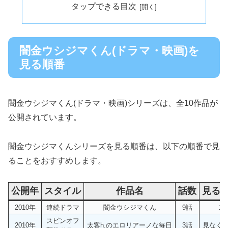
タップできる目次
闇金ウシジマくん(ドラマ・映画)を
見る順番
闇金ウシジマくん(ドラマ・映画)シリーズは、全10作品が
公開されています。
闇金ウシジマくんシリーズを見る順番は、以下の順番で見
ることをおすすめします。
公開年
スタイル
作品名
話数
見る
2010年
連続ドラマ
闇金ウシジマくん
9話
1
スピンオフ
2010年
太客h.のエロリアーノな毎日
3話
見なくて