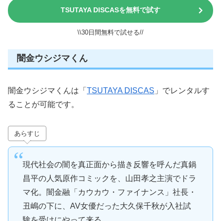
TSUTAYA DISCASを無料で試す
\\30日間無料で試せる//
闇金ウシジマくん
闇金ウシジマくんは「
TSUTAYA DISCAS
」でレンタルす
ることが可能です。
あらすじ
現代社会の闇を真正面から描き反響を呼んだ真鍋
昌平の人気原作コミックを、山田孝之主演でドラ
マ化。闇金融「カウカウ・ファイナンス」社長・
丑嶋の下に、AV女優だった大久保千秋が入社試
験を受けにやって来る。