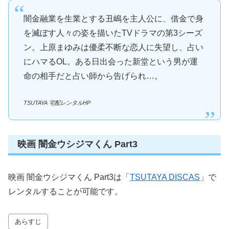
闇金融業を生業とする丑嶋を主人公に、借金で身
を滅ぼす人々の姿を描いたTVドラマの第3シーズ
ン。上原まゆみは優柔不断な恋人に失望し、占い
にハマるOL。ある日出会った新堂という男が運
命の相手だと占い師から告げられ…。
TSUTAYA 宅配レンタルHP
映画 闇金ウシジマくん Part3
映画 闇金ウシジマくん Part3は「
TSUTAYA DISCAS
」で
レンタルすることが可能です。
あらすじ