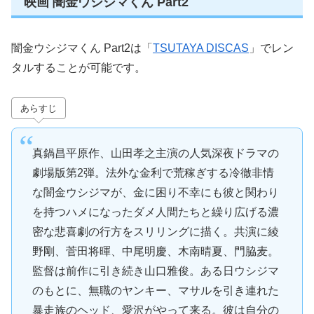
映画 闇金ウシジマくん Part2
闇金ウシジマくん Part2は「
TSUTAYA DISCAS
」でレン
タルすることが可能です。
あらすじ
真鍋昌平原作、山田孝之主演の人気深夜ドラマの
劇場版第2弾。法外な金利で荒稼ぎする冷徹非情
な闇金ウシジマが、金に困り不幸にも彼と関わり
を持つハメになったダメ人間たちと繰り広げる濃
密な悲喜劇の行方をスリリングに描く。共演に綾
野剛、菅田将暉、中尾明慶、木南晴夏、門脇麦。
監督は前作に引き続き山口雅俊。ある日ウシジマ
のもとに、無職のヤンキー、マサルを引き連れた
暴走族のヘッド、愛沢がやって来る。彼は自分の