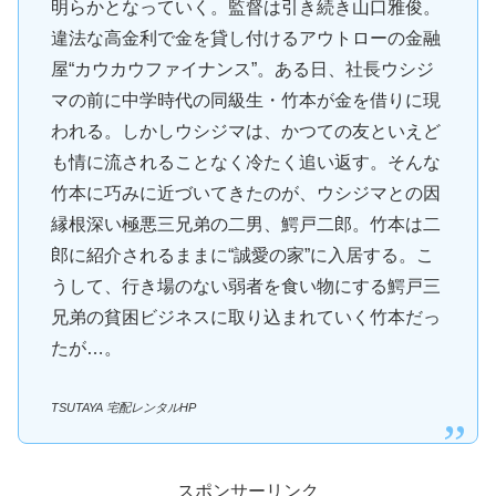
明らかとなっていく。監督は引き続き山口雅俊。
違法な高金利で金を貸し付けるアウトローの金融
屋“カウカウファイナンス”。ある日、社長ウシジ
マの前に中学時代の同級生・竹本が金を借りに現
われる。しかしウシジマは、かつての友といえど
も情に流されることなく冷たく追い返す。そんな
竹本に巧みに近づいてきたのが、ウシジマとの因
縁根深い極悪三兄弟の二男、鰐戸二郎。竹本は二
郎に紹介されるままに“誠愛の家”に入居する。こ
うして、行き場のない弱者を食い物にする鰐戸三
兄弟の貧困ビジネスに取り込まれていく竹本だっ
たが…。
TSUTAYA 宅配レンタルHP
スポンサーリンク