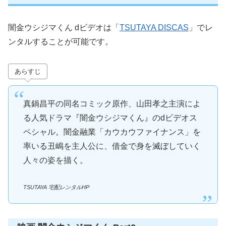
闇金ウシジマくん dビデオは「
TSUTAYA DISCAS
」でレ
ンタルすることが可能です。
あらすじ
真鍋昌平の同名コミック原作、山田孝之主演によ
る人気ドラマ『闇金ウシジマくん』のdビデオス
ペシャル。闇金融業「カウカウファイナンス」を
率いる丑嶋を主人公に、借金で身を滅ぼしていく
人々の姿を描く。
TSUTAYA 宅配レンタルHP