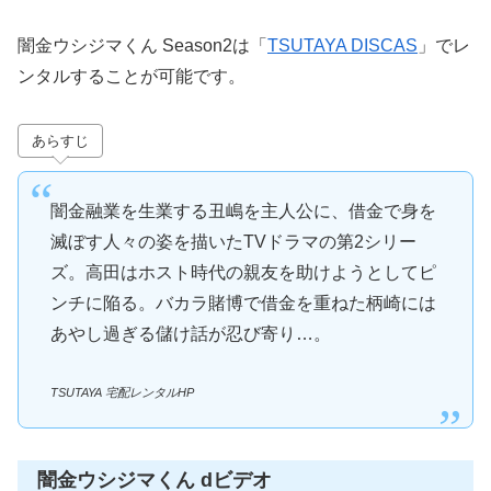
闇金ウシジマくん Season2は「
TSUTAYA DISCAS
」でレ
ンタルすることが可能です。
あらすじ
闇金融業を生業する丑嶋を主人公に、借金で身を
滅ぼす人々の姿を描いたTVドラマの第2シリー
ズ。高田はホスト時代の親友を助けようとしてピ
ンチに陥る。バカラ賭博で借金を重ねた柄崎には
あやし過ぎる儲け話が忍び寄り…。
TSUTAYA 宅配レンタルHP
闇金ウシジマくん dビデオ