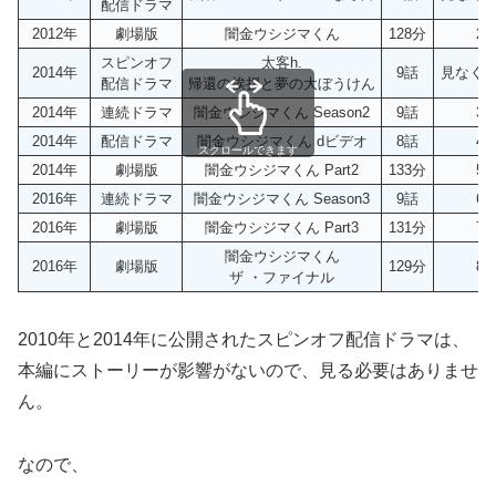
配信ドラマ
2012年
劇場版
闇金ウシジマくん
128分
2
スピンオフ
太客h.
2014年
9話
見なくて
配信ドラマ
帰還の挨拶と夢の大ぼうけん
2014年
連続ドラマ
闇金ウシジマくん Season2
9話
3
2014年
配信ドラマ
闇金ウシジマくん dビデオ
8話
4
スクロールできます
2014年
劇場版
闇金ウシジマくん Part2
133分
5
2016年
連続ドラマ
闇金ウシジマくん Season3
9話
6
2016年
劇場版
闇金ウシジマくん Part3
131分
7
闇金ウシジマくん
2016年
劇場版
129分
8
ザ ・ファイナル
2010年と2014年に公開されたスピンオフ配信ドラマは、
本編にストーリーが影響がないので、見る必要はありませ
ん。
なので、