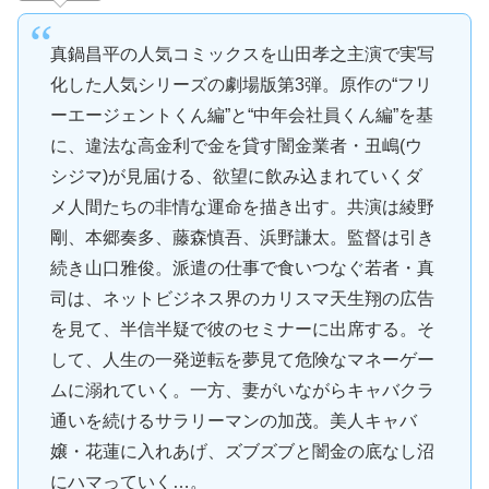
真鍋昌平の人気コミックスを山田孝之主演で実写
化した人気シリーズの劇場版第3弾。原作の“フリ
ーエージェントくん編”と“中年会社員くん編”を基
に、違法な高金利で金を貸す闇金業者・丑嶋(ウ
シジマ)が見届ける、欲望に飲み込まれていくダ
メ人間たちの非情な運命を描き出す。共演は綾野
剛、本郷奏多、藤森慎吾、浜野謙太。監督は引き
続き山口雅俊。派遣の仕事で食いつなぐ若者・真
司は、ネットビジネス界のカリスマ天生翔の広告
を見て、半信半疑で彼のセミナーに出席する。そ
して、人生の一発逆転を夢見て危険なマネーゲー
ムに溺れていく。一方、妻がいながらキャバクラ
通いを続けるサラリーマンの加茂。美人キャバ
嬢・花蓮に入れあげ、ズブズブと闇金の底なし沼
にハマっていく…。