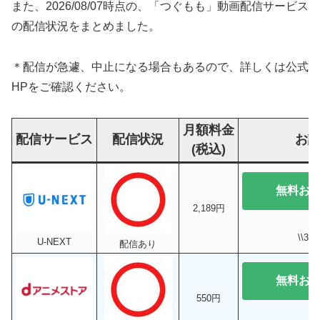
また、2026/08/07時点の、「つぐもも」動画配信サービス
の配信状況をまとめました。
＊配信が急遽、中止になる場合もあるので、詳しくは公式
HPをご確認ください。
月額料金
配信サービス
配信状況
お
(税込)
無料お
2,189円
\\3
U-NEXT
配信あり
無料お
550円