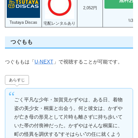
無料お
2,052円
\\3
Tsutaya Discas
宅配レンタルあり
つぐもも
つぐももは「
U-NEXT
」で視聴することが可能です。
あらすじ
ごく平凡な少年・加賀見かずやは、ある日、着物
姿の美少女・桐葉と出会う。何と彼女は、かずや
が亡き母の形見として片時も離さずに持ち歩いて
いた帯の付喪神だった。かずやはそんな桐葉に、
町の怪異を調伏する“すそはらい”の任に就くよう