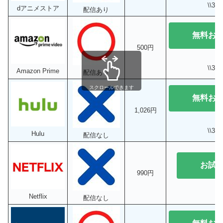
\\3
dアニメストア
配信あり
無料お
500円
\\3
Amazon Prime
配信あり
スクロールできます
無料お
1,026円
\\3
Hulu
配信なし
お試
990円
Netflix
配信なし