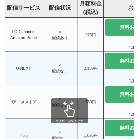
月額料金
配信サービス
配信状況
お
(税込)
無料お
FOD channel
○
976円
Amazon Prime
配信あり
\\3
無料お
×
U-NEXT
2,189円
配信なし
\\3
無料お
×
dアニメストア
550円
配信なし
\\3
スクロールできます
無料お
×
Hulu
1,026円
配信なし