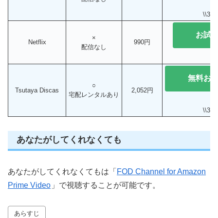
\\3
お試
×
Netflix
990円
配信なし
無料お
○
Tsutaya Discas
2,052円
宅配レンタルあり
\\3
あなたがしてくれなくても
あなたがしてくれなくてもは「
FOD Channel for Amazon
Prime Video
」で視聴することが可能です。
あらすじ