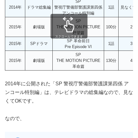
SP
2014年
ドラマ総集編
警視庁警備部警護課第四係
1話
見なくて
アンコール特別編
SP
2015年
劇場版
THE MOTION PICTURE
100分
2
野望篇
スクロールできます
SP 革命前日
2015年
SPドラマ
1話
3
Pre Episode VI
SP
2015年
劇場版
THE MOTION PICTURE
130分
4
革命篇
2014年に公開された「SP 警視庁警備部警護課第四係 ア
ンコール特別編」は、テレビドラマの総集編なので、見な
くてOKです。
なので、