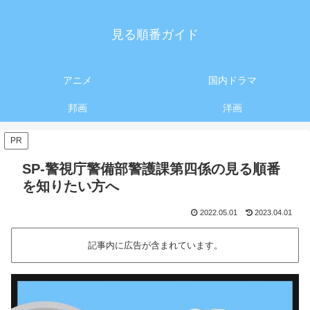
見る順番ガイド
アニメ
国内ドラマ
邦画
洋画
PR
SP-警視庁警備部警護課第四係の見る順番
を知りたい方へ
2022.05.01
2023.04.01
記事内に広告が含まれています。