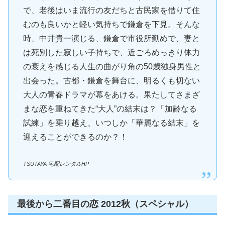
で、老後はいま流行の友だちと古民家を借りて住
むのも良いかと軽い気持ちで鎌倉を下見。そんな
時、中井貴一演じる、鎌倉で市役所勤めで、妻と
は死別した寂しい子持ちで、近ごろめっきり体力
の衰えを感じる人生の曲がり角の50歳独身男性と
出会った。古都・鎌倉を舞台に、明るくも切ない
大人の青春ドラマが幕をあける。果たしてさまざ
まな恋を重ねてきた“大人”の結末は？「加齢なる
試練」を乗り越え、いつしか「華麗なる結末」を
迎えることができるのか？！
TSUTAYA 宅配レンタルHP
最後から二番目の恋 2012秋（スペシャル）