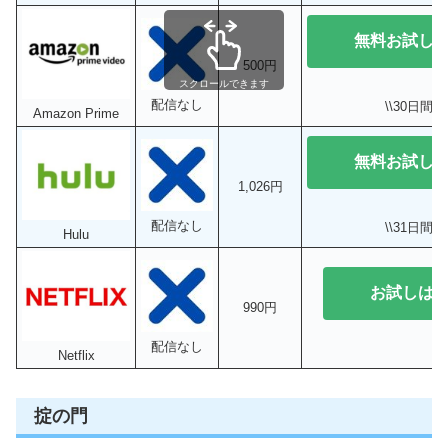
無料お試し
500円
スクロールできます
配信なし
\\30日間無
Amazon Prime
無料お試し
1,026円
配信なし
\\31日間無
Hulu
お試しは
990円
配信なし
Netflix
掟の門