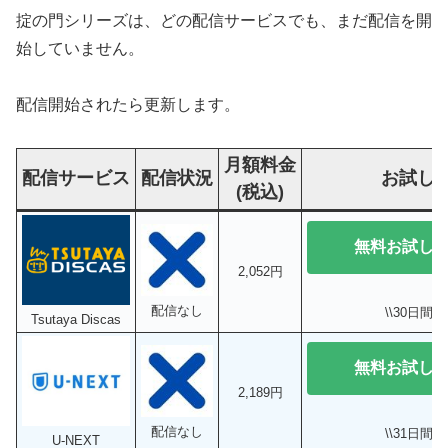
掟の門シリーズは、どの配信サービスでも、まだ配信を開
始していません。
配信開始されたら更新します。
月額料金
配信サービス
配信状況
お試し
(税込)
無料お試し
2,052円
配信なし
\\30日間無
Tsutaya Discas
無料お試し
2,189円
配信なし
\\31日間無
U-NEXT