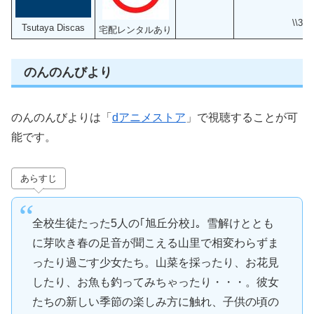
\\3
Tsutaya Discas
宅配レンタルあり
のんのんびより
のんのんびよりは「
dアニメストア
」で視聴することが可
能です。
あらすじ
全校生徒たった5人の｢旭丘分校｣。雪解けととも
に芽吹き春の足音が聞こえる山里で相変わらずま
ったり過ごす少女たち。山菜を採ったり、お花見
したり、お魚も釣ってみちゃったり・・・。彼女
たちの新しい季節の楽しみ方に触れ、子供の頃の