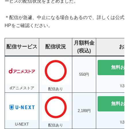
ービスの配信状況をまとめました。
＊配信が急遽、中止になる場合もあるので、詳しくは公式
HPをご確認ください。
月額料金
配信サービス
配信状況
お
(税込)
無料お
550円
\\3
dアニメストア
配信あり
無料お
2,189円
\\3
U-NEXT
配信あり