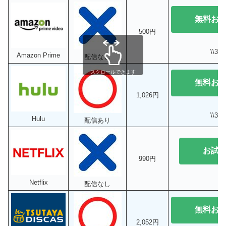
無料お
500円
\\3
Amazon Prime
配信なし
スクロールできます
無料お
1,026円
\\3
Hulu
配信あり
お試
990円
Netflix
配信なし
無料お
2,052円