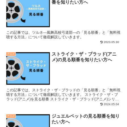
番を知りたい方へ
この記事では、ツルネ—風舞高校弓道部—の「見る順番」と「無料視
聴する方法」について徹底解説していきます。
2023.05.30
ストライク・ザ・ブラッド(アニ
アニメ
メ)の見る順番を知りたい方へ
この記事では、ストライク・ザ・ブラッドの「見る順番」と「無料視
聴する方法」について徹底解説していきます。 ストライク・ザ・ブ
ラッド(アニメ)を見る順番 ストライク・ザ・ブラッド(アニメ)シリー
ズは、全7作品が公開されています。 ストライク・...
2024.05.04
ジュエルペットの見る順番を知り
アニメ
たい方へ