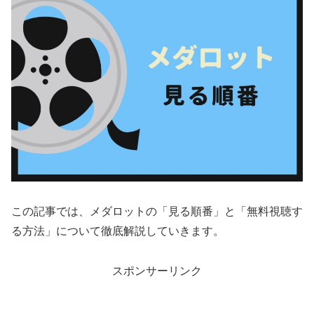
この記事では、メダロットの「見る順番」と「無料視聴す
る方法」について徹底解説していきます。
スポンサーリンク