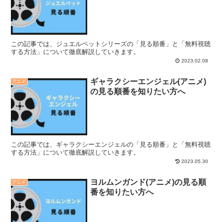
この記事では、ジュエルペットシリーズの「見る順番」と「無料視聴
する方法」について徹底解説していきます。
2023.02.08
ギャラクシーエンジェル(アニメ)
アニメ
の見る順番を知りたい方へ
この記事では、ギャラクシーエンジェルの「見る順番」と「無料視聴
する方法」について徹底解説していきます。
2023.05.30
ヨルムンガンド(アニメ)の見る順
アニメ
番を知りたい方へ