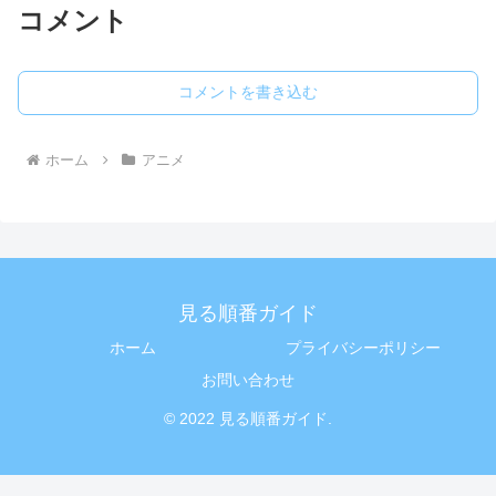
コメント
コメントを書き込む
ホーム
アニメ
見る順番ガイド
ホーム
プライバシーポリシー
お問い合わせ
© 2022 見る順番ガイド.