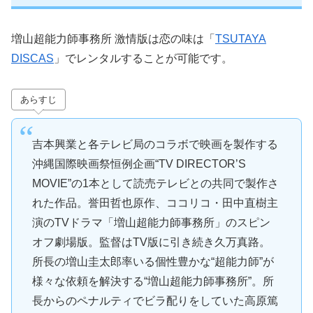
増山超能力師事務所 激情版は恋の味は「
TSUTAYA
DISCAS
」でレンタルすることが可能です。
あらすじ
吉本興業と各テレビ局のコラボで映画を製作する
沖縄国際映画祭恒例企画“TV DIRECTOR’S
MOVIE”の1本として読売テレビとの共同で製作さ
れた作品。誉田哲也原作、ココリコ・田中直樹主
演のTVドラマ「増山超能力師事務所」のスピン
オフ劇場版。監督はTV版に引き続き久万真路。
所長の増山圭太郎率いる個性豊かな“超能力師”が
様々な依頼を解決する“増山超能力師事務所”。所
長からのペナルティでビラ配りをしていた高原篤