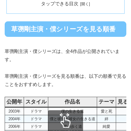
タップできる目次
草彅剛主演・僕シリーズを見る順番
草彅剛主演・僕シリーズは、全4作品が公開されていま
す。
草彅剛主演・僕シリーズを見る順番は、以下の順番で見る
ことをおすすめします。
公開年
スタイル
作品名
テーマ
見る
2003年
ドラマ
僕の生きる道
愛と死
1
2004年
ドラマ
僕と彼女と彼女の生きる道
絆
2
2006年
ドラマ
僕の歩く道
純愛
3