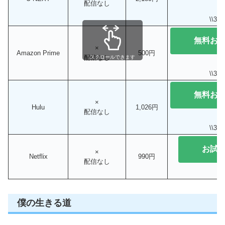
配信なし
\\3
無料お
×
Amazon Prime
500円
配信なし
スクロールできます
\\3
無料お
×
Hulu
1,026円
配信なし
\\3
お試
×
Netflix
990円
配信なし
僕の生きる道