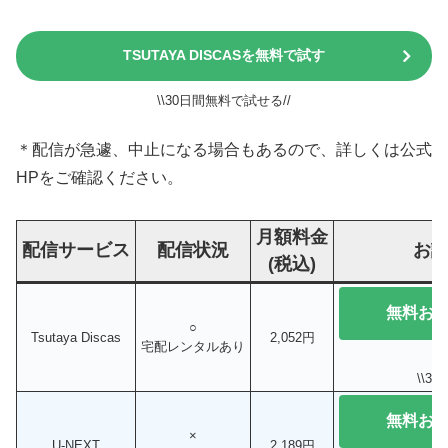
TSUTAYA DISCASを無料で試す
\\30日間無料で試せる//
＊配信が急遽、中止になる場合もあるので、詳しくは公式
HPをご確認ください。
月額料金
配信サービス
配信状況
お
(税込)
無料お
○
Tsutaya Discas
2,052円
宅配レンタルあり
\\3
無料お
×
U-NEXT
2,189円