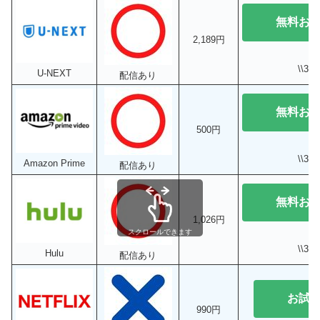
無料お
2,189円
\\3
U-NEXT
配信あり
無料お
500円
\\3
Amazon Prime
配信あり
無料お
1,026円
スクロールできます
\\3
Hulu
配信あり
お試
990円