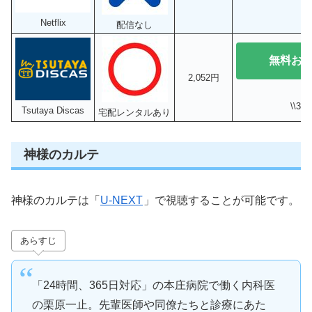
Netflix
配信なし
無料お
2,052円
\\3
Tsutaya Discas
宅配レンタルあり
神様のカルテ
神様のカルテは「
U-NEXT
」で視聴することが可能です。
あらすじ
「24時間、365日対応」の本庄病院で働く内科医
の栗原一止。先輩医師や同僚たちと診療にあた