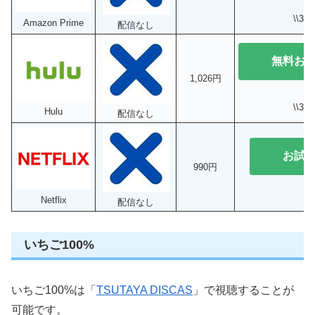
\\3
Amazon Prime
配信なし
無料お
1,026円
\\3
Hulu
配信なし
お試
990円
Netflix
配信なし
いちご100%
いちご100%は「
TSUTAYA DISCAS
」で視聴することが
可能です。