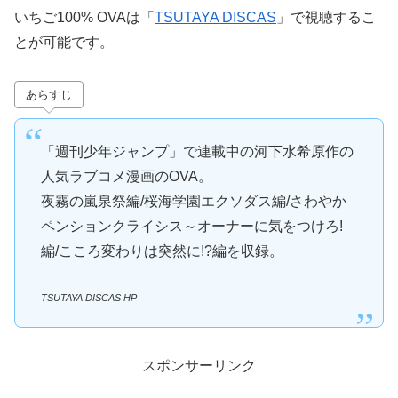
いちご100% OVAは「
TSUTAYA DISCAS
」で視聴するこ
とが可能です。
あらすじ
「週刊少年ジャンプ」で連載中の河下水希原作の
人気ラブコメ漫画のOVA。
夜霧の嵐泉祭編/桜海学園エクソダス編/さわやか
ペンションクライシス～オーナーに気をつけろ!
編/こころ変わりは突然に!?編を収録。
TSUTAYA DISCAS HP
スポンサーリンク