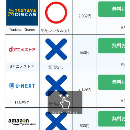
無料お
2,052円
\\3
Tsutaya Discas
宅配レンタルあり
無料お
550円
\\3
dアニメストア
配信なし
無料お
2,189円
\\3
U-NEXT
配信なし
スクロールできます
無料お
500円