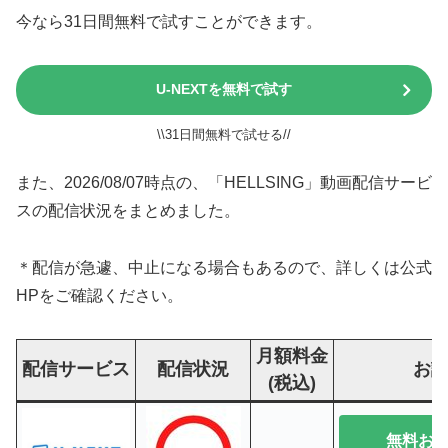
今なら31日間無料で試すことができます。
U-NEXTを無料で試す
\\31日間無料で試せる//
また、2026/08/07時点の、「HELLSING」動画配信サービ
スの配信状況をまとめました。
＊配信が急遽、中止になる場合もあるので、詳しくは公式
HPをご確認ください。
月額料金
配信サービス
配信状況
お
(税込)
無料お