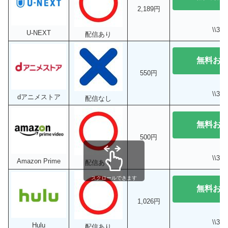
2,189円
\\3
U-NEXT
配信あり
無料お
550円
\\3
dアニメストア
配信なし
無料お
500円
\\3
Amazon Prime
配信あり
スクロールできます
無料お
1,026円
\\3
Hulu
配信あり