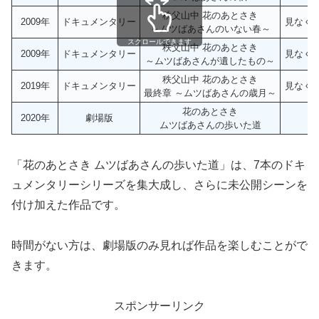
秩父山中 花のあとさき
2009年
ドキュメンタリー
見なくて
～ムツばあさんのいない春～
スクロールできます
秩父山中 花のあとさき
2009年
ドキュメンタリー
見なくて
～ムツばあさんが遺したもの～
秩父山中 花のあとさき
2019年
ドキュメンタリー
見なくて
最終章 ～ムツばあさんの歳月～
花のあとさき
2020年
劇場版
1
ムツばあさんの歩いた道
「花のあとさき ムツばあさんの歩いた道」は、7本のドキ
ュメンタリーシリーズを集大成し、さらに未公開シーンを
付け加えた作品です。
時間がない方は、劇場版のみ見れば作品を楽しむことがで
きます。
スポンサーリンク