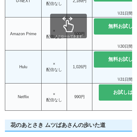
U-NEXT
2,189円
配信なし
\\31日間無
無料お試し
×
Amazon Prime
500円
配信なし
スクロールできます
\\30日間無
無料お試し
×
Hulu
1,026円
配信なし
\\31日間無
お試しは
×
Netflix
990円
配信なし
花のあとさき ムツばあさんの歩いた道