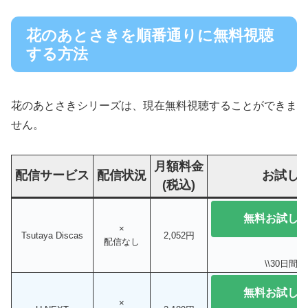
花のあとさきを順番通りに無料視聴
する方法
花のあとさきシリーズは、現在無料視聴することができま
せん。
月額料金
配信サービス
配信状況
お試し
(税込)
無料お試し
×
Tsutaya Discas
2,052円
配信なし
\\30日間無
無料お試し
×